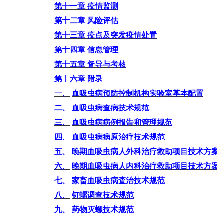
第十一章
疫情监测
第十二章
风险评估
第十三章
疫点及突发疫情处置
第十四章
信息管理
第十五章
督导与考核
第十六章
附录
一、
血吸虫病预防控制机构实验室基本配置
二、
血吸虫病查病技术规范
三、
血吸虫病病例报告和管理规范
四、
血吸虫病病原治疗技术规范
五、
晚期血吸虫病人外科治疗救助项目技术方
六、
晚期血吸虫病人内科治疗救助项目技术方
七、
家畜血吸虫病查治技术规范
八、
钉螺调查技术规范
九、
药物灭螺技术规范