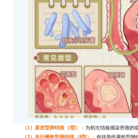
（1）原发型肺结核（I型）：
为初次结核感染所致的
（2）血行播散型肺结核（Ⅱ型）：
包括急性粟粒型肺