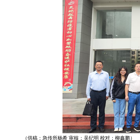
（供稿：急传所杨希 审核：吴纪明 校对：柳鑫鹏）