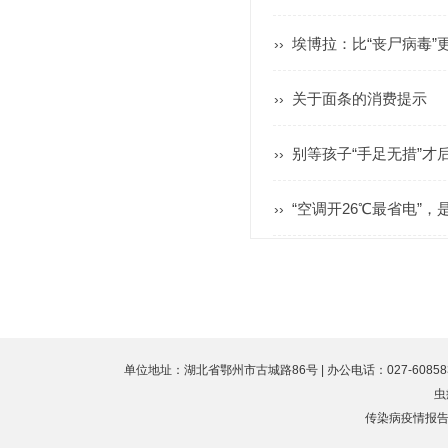
埃博拉：比“丧尸病毒”
››
关于面条的消费提示
››
别等孩子“手足无措”才
››
“空调开26℃最省电”，
››
单位地址：湖北省鄂州市古城路86号 | 办公电话：027-60858323 
虫
传染病疫情报告值班