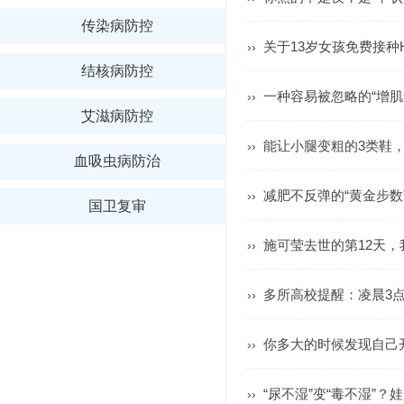
传染病防控
关于13岁女孩免费接种
››
结核病防控
一种容易被忽略的“增肌
››
艾滋病防控
能让小腿变粗的3类鞋
››
血吸虫病防治
减肥不反弹的“黄金步数
››
国卫复审
施可莹去世的第12天
››
多所高校提醒：凌晨3
››
你多大的时候发现自己
››
“尿不湿”变“毒不湿”
››