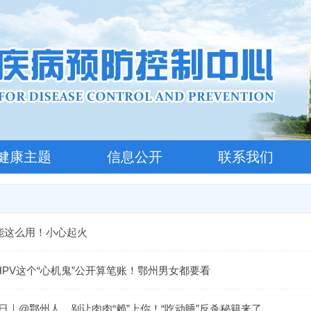
健康主题
信息公开
联系我们
能这么用！小心起火
HPV这个“心机鬼”公开算笔账！鄂州男女都要看
胖日｜@鄂州人，别让肉肉“赖”上你！“吃动睡”反杀秘籍来了