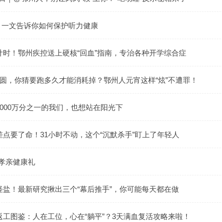
| 一文告诉你如何保护听力健康
计时！鄂州疾控送上硬核“回血”指南，专治各种开学综合症
汤圆，你猜要跑多久才能消耗掉？鄂州人元宵这样“炫”不遭罪！
000万分之一的我们，也想站在阳光下
点要了命！31小时不动，这个“沉默杀手”盯上了年轻人
·孝亲健康礼
怪盐！最新研究揪出三个“幕后推手”，你可能每天都在做
返工图鉴：人在工位，心在“躺平”？3天满血复活攻略来啦！