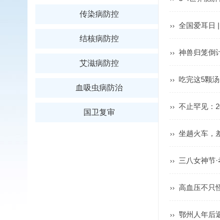
传染病防控
全国爱耳日 
››
结核病防控
神兽归笼倒
››
艾滋病防控
吃完这5颗
››
血吸虫病防治
不止罕见：2
››
国卫复审
坐趟火车，差
››
三八女神节
››
高血压不只
››
鄂州人年后
››