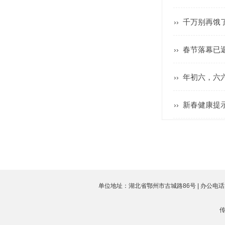
千万别再饿
››
春节落幕已
››
年初六，六六
››
新春健康提
››
单位地址：湖北省鄂州市古城路86号 | 办公电话：027-6
传