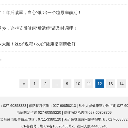
了！年后减重，当心“饿”出一个糖尿病前期！
返乡，这些节后健康“后遗症”请及时调理！
大顺！这份“返程+收心”健康指南请收好
示
«
1
2
...
9
10
11
12
13
14
0858323 | 预防接种咨询：027-60858213 | 从业人员健康证办理咨询 027-60858
虫病防治咨询 027-60858220 | 结核病防治咨询 027-60858309
染病疫情报告值班电话：0711-3380120 | 医药领域腐败问题举报电话：027-608583
ICP备案号：
鄂ICP备10020436号-1
访问人数:44483248